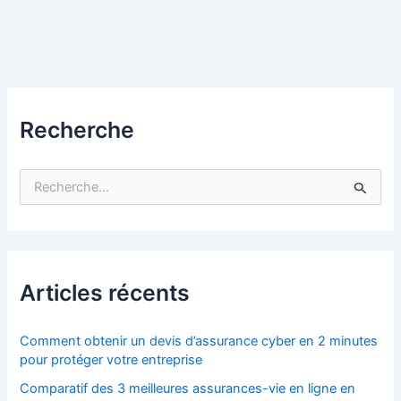
Recherche
R
e
c
h
e
r
c
Articles récents
h
e
r
Comment obtenir un devis d’assurance cyber en 2 minutes
pour protéger votre entreprise
:
Comparatif des 3 meilleures assurances-vie en ligne en