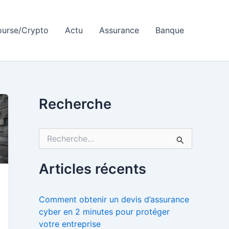
ourse/Crypto
Actu
Assurance
Banque
Recherche
R
e
c
h
Articles récents
e
r
c
Comment obtenir un devis d’assurance
h
cyber en 2 minutes pour protéger
e
votre entreprise
r