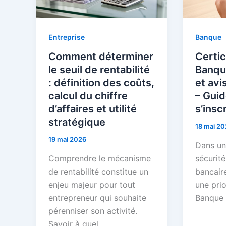
Entreprise
Banque
Comment déterminer
Certic
le seuil de rentabilité
Banque
: définition des coûts,
et avi
calcul du chiffre
– Gui
d’affaires et utilité
s’insc
stratégique
18 mai 20
19 mai 2026
Dans un
Comprendre le mécanisme
sécurité
de rentabilité constitue un
bancaire
enjeu majeur pour tout
une prio
entrepreneur qui souhaite
Banque 
pérenniser son activité.
Savoir à quel