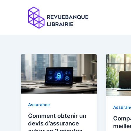
Aller
au
contenu
Assurance
Assuran
Comment obtenir un
Compa
devis d’assurance
meille
cyber en 2 minutes