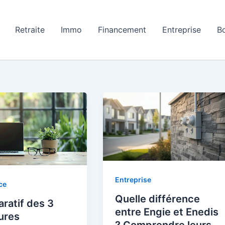
Retraite
Immo
Financement
Entreprise
B
Entreprise
ce
Quelle différence
ratif des 3
entre Engie et Enedis
ures
? Comprendre leurs