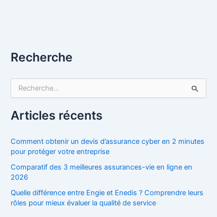
Recherche
R
e
c
h
Articles récents
e
r
c
Comment obtenir un devis d’assurance cyber en 2 minutes
h
pour protéger votre entreprise
e
Comparatif des 3 meilleures assurances-vie en ligne en
r
2026
:
Quelle différence entre Engie et Enedis ? Comprendre leurs
rôles pour mieux évaluer la qualité de service